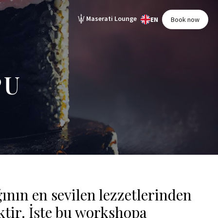
Maserati Lounge
EN
Book now
PU
nın en sevilen lezzetlerinden
iktir. İşte bu workshopa