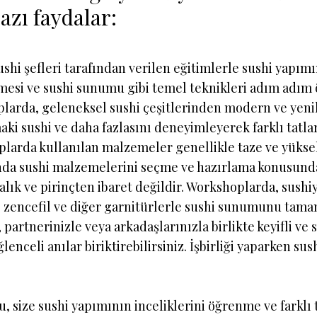
azı faydalar:
hi şefleri tarafından verilen eğitimlerle sushi yapımın
rilmesi ve sushi sunumu gibi temel teknikleri adım adım
arda, geleneksel sushi çeşitlerinden modern ve yenili
ki sushi ve daha fazlasını deneyimleyerek farklı tatları
larda kullanılan malzemeler genellikle taze ve yüksek
anda sushi malzemelerini seçme ve hazırlama konusunda 
lık ve pirinçten ibaret değildir. Workshoplarda, sushiy
i, zencefil ve diğer garnitürlerle sushi sunumunu tamam
artnerinizle veya arkadaşlarınızla birlikte keyifli ve s
ğlenceli anılar biriktirebilirsiniz. İşbirliği yaparken sus
 size sushi yapımının inceliklerini öğrenme ve farklı