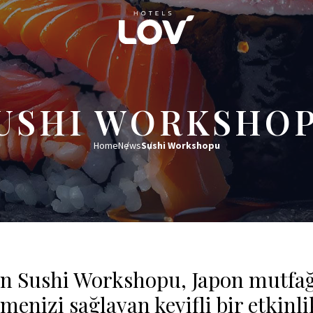
USHI WORKSHO
Home
News
Sushi Workshopu
en Sushi Workshopu, Japon mutfağı
menizi sağlayan keyifli bir etkinl