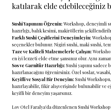
katılarak elde edebileceğiniz b
Sushi Yapımını Öğrenin:
Workshop, deneyimli sus
hazırlığı, balık kesimi, makiröllerin şekillendi
Farklı Sushi Çeşitlerini Deneyimleyin:
Workshopl
seçenekler bulunur. Nigiri sushi, maki sushi, tema
Taze ve Kaliteli Malzemelerle Çalışın:
Workshop
en iyi lezzeti elde etme şansınız olur. Aynı zam
Sos ve Garnitür Hazırlığı:
Sushi yapımı sadece ba
hazırlanacağını öğrenirsiniz. Özel soslar, wasab
Keyifli ve Sosyal Bir Deneyim:
Sushi Workshopu, p
hazırlayabilir, fikir alışverişinde bulunabilir ve e
keyifli bir deneyim yaşarsınız.
Lov Otel Faralya'da düzenlenen Sushi Workshopu,