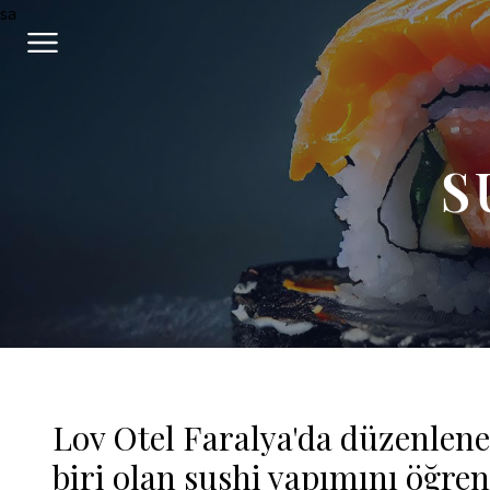
sa
S
Lov Otel Faralya'da düzenlen
biri olan sushi yapımını öğren