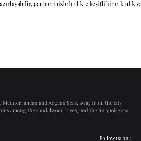
ırlayabilir, partnerinizle birlikte keyifli bir etkinlik ya
the Mediterranean and Aegean Seas, away from the city.
 rooms among the sandalwood trees, and the turquoise sea
Follow us on :