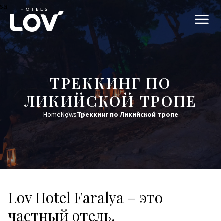
sa
ТРЕККИНГ ПО
ЛИКИЙСКОЙ ТРОПЕ
Home
News
Треккинг по Ликийской тропе
Lov Hotel Faralya – это
частный отель,