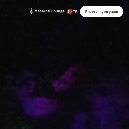
Maserati Lounge
TR
Rezervasyon yapın