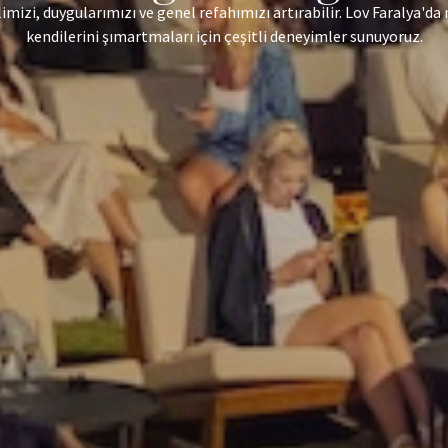
imizi, duygularımızı ve genel refahımızı artırabilir. Lov Faralya'd
kendilerini şımartmaları için çeşitli deneyimler sunuyoruz.