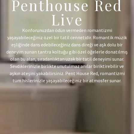
Penthouse Red
Live
Konforunuzdan ödün vermeden romantizmi
yaşayabileceğiniz özel bir tatil cennetidir. Romantik müzik
eşliğinde dans edebileceğiniz dans direği ve aşk dolu bir
deneyim sunan tantra koltuğu gibi özel öğelerle donatılmış
olan bu alan, sıradanlıktan uzak bir tatil deneyimi sunar.
Sevdiklerinizle birlikte unutulmaz anılar biriktirebilir ve
aşkın ateşini yakabilirsiniz. Pent House Red, romantizmi
tüm hislerinizle yaşayabileceğiniz bir atmosfer sunar.