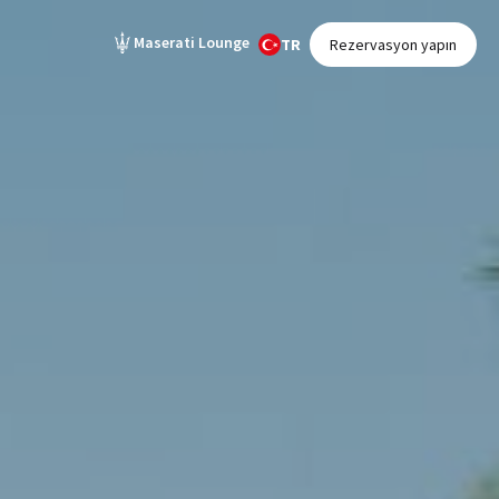
Maserati Lounge
TR
Rezervasyon yapın