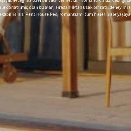
bileceğiniz özel bir tatil cennetidir. Romantik müzik eşliğinde d
e donatılmış olan bu alan, sıradanlıktan uzak bir tatil deneyimi s
i yakabilirsiniz. Pent House Red, romantizmi tüm hislerinizle yaşaya