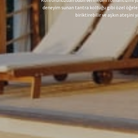
Konforunuzdan ödün vermeden romantizmi yaşaya
deneyim sunan tantra koltuğu gibi özel öğelerl
biriktirebilir ve aşkın ateşin