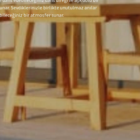
ans edebileceğiniz dans direği ve aşk dolu bir
unar. Sevdiklerinizle birlikte unutulmaz anılar
bileceğiniz bir atmosfer sunar.